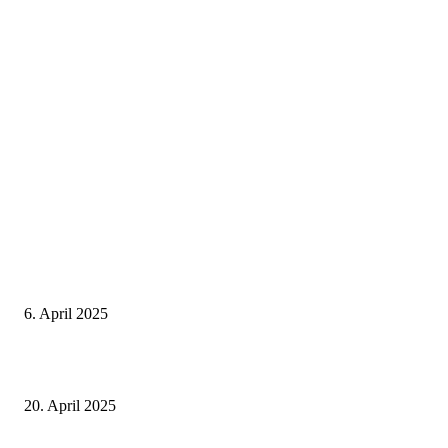
Neuste Beiträge
Thailand Digital Arrival Card (TDAC)
6. April 2025
Alle Visa Informationen für Thailand
20. April 2025