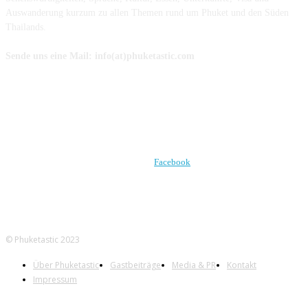
Auswanderung kurzum zu allen Themen rund um Phuket und den Süden
Thailands.
Sende uns eine Mail: info(at)phuketastic.com
FOLGE UNS AUF
Facebook
© Phuketastic 2023
Über Phuketastic
Gastbeiträge
Media & PR
Kontakt
Impressum