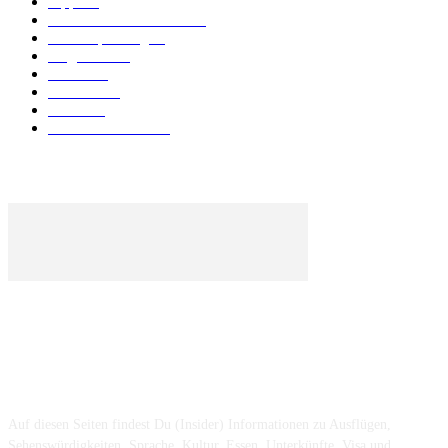
Tipps
50
Unterkunft & Wohnen
43
Urlaubsplanung
41
Allgemein
40
Phuket
25
Thailand
19
Strand
15
Essen & Trinken
15
ÜBER UNS ...
Auf diesen Seiten findest Du (Insider) Informationen zu Ausflügen,
Sehenswürdigkeiten, Sprache, Kultur, Essen, Unterkünfte, Visa und