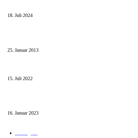
Deutscher internationaler Führerschein
18. Juli 2024
Beliebte Beiträge
Wie grüsst man auf thailändisch?
25. Januar 2013
Wohin auf Phuket? Welches ist der beste Strand für mich?
15. Juli 2022
Benutze kein Taxi auf Phuket bevor Du diesen Artikel gelesen hast! (Teil
1: Flughafentransfers)
16. Januar 2023
Beliebte Kategorien
Ausflüge
73