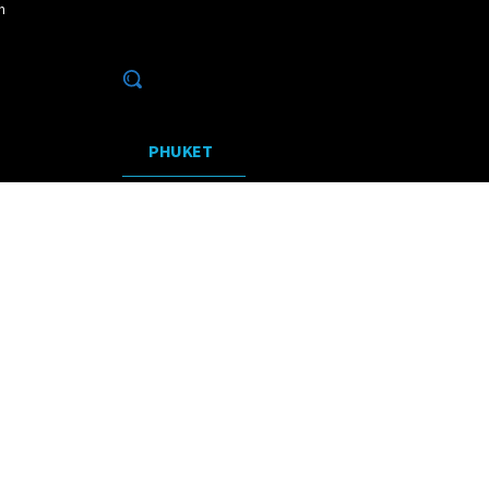
m
26
TOP 10
PHUKET
KHAO LAK
INSELN