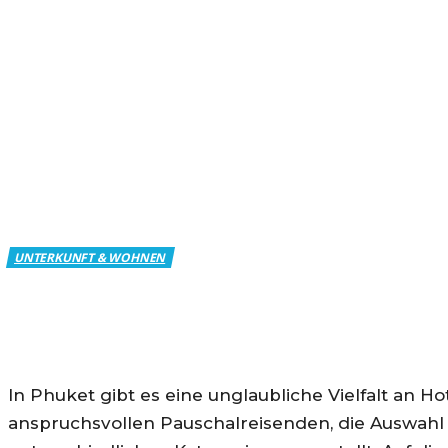
Start
Unterkunft & Wohnen
Die beliebtesten Hotels auf 
DIE BELIEBTESTEN HOTE
UNTERKUNFT & WOHNEN
In Phuket gibt es eine unglaubliche Vielfalt an 
anspruchsvollen Pauschalreisenden, die Auswahl 