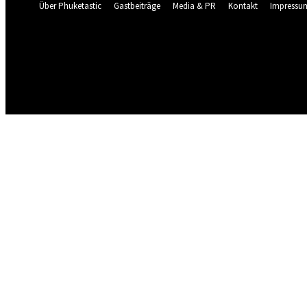
Über Phuketastic
Gastbeiträge
Media & PR
Kontakt
Impressu
29.5
C
Phuket
Wetter Cam Live Patong & Karon
Donnerstag, August 6, 20
HOME
NEU HIER?
BLOG