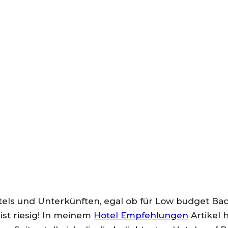
Phuket - Empfehlungen
LS AUF PHUKET – EMPFEH
Hotels und Unterkünften, egal ob für Low budget B
ist riesig! In meinem
Hotel Empfehlungen
Artikel h