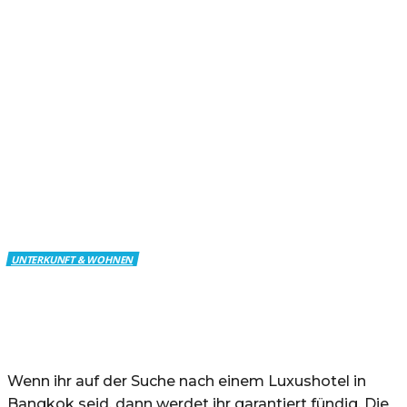
Start
Unterkunft & Wohnen
Top 10 Luxushotels Bangkok
TOP 10 LUXUSHOTELS
BANGKOK
UNTERKUNFT & WOHNEN
Wenn ihr auf der Suche nach einem Luxushotel in
Bangkok seid, dann werdet ihr garantiert fündig. Die