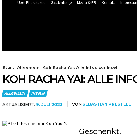
Über Phuketastic
Gastbeiträge
Media & PR
Kontakt
Impressu
29.5
C
Phuket
Wetter Cam Live Patong & Karon
Donnerstag, August 6, 20
HOME
NEU HIER?
BLOG
Start
Allgemein
Koh Racha Yai: Alle Infos zur Insel
KOH RACHA YAI: ALLE INF
ALLGEMEIN
INSELN
VON
SEBASTIAN PRESTELE
AKTUALISIERT:
9. JULI 2023
Geschenkt!