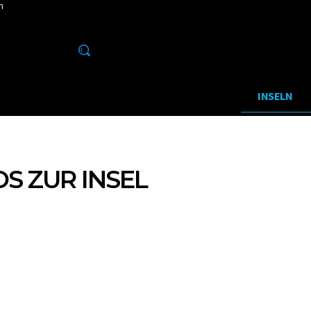
m
26
TOP 10
PHUKET
KHAO LAK
INSELN
OS ZUR INSEL