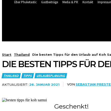
Über Phuketastic
Gastbeiträge
Media & PR
Kontakt
Impressu
31.2
C
Phuket
Wetter Cam Live Patong & Karon
Donnerstag, August 6, 20
HOME
NEU HIER?
BLOG
Start
Thailand
Die besten Tipps für den Urlaub auf Koh S
DIE BESTEN TIPPS FÜR D
THAILAND
TIPPS
URLAUBSPLANUNG
VON
SEBASTIAN PRESTE
AKTUALISIERT:
26. JANUAR 2021
Geschenkt!