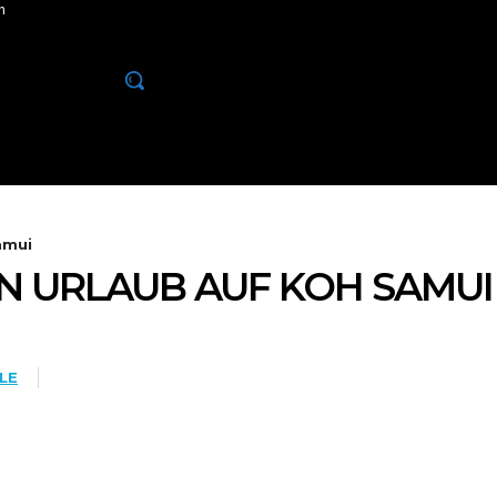
m
26
TOP 10
PHUKET
KHAO LAK
INSELN
amui
EN URLAUB AUF KOH SAMUI
LE