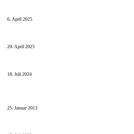
Thailand Digital Arrival Card (TDAC)
6. April 2025
Alle Visa Informationen für Thailand
20. April 2025
Deutscher internationaler Führerschein
18. Juli 2024
Beliebte Beiträge
Wie grüsst man auf thailändisch?
25. Januar 2013
Wohin auf Phuket? Welches ist der beste Strand für mich?