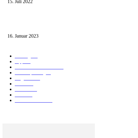
15. Juli 2022
Benutze kein Taxi auf Phuket bevor Du diesen Artikel gelesen hast! (Teil
1: Flughafentransfers)
16. Januar 2023
Beliebte Kategorien
Ausflüge
73
Tipps
50
Unterkunft & Wohnen
43
Urlaubsplanung
41
Allgemein
40
Phuket
25
Thailand
19
Strand
15
Essen & Trinken
15