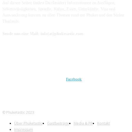
Auf diesen Seiten findest Du (Insider) Informationen zu Ausflügen,
Sehenswürdigkeiten, Sprache, Kultur, Essen, Unterkünfte, Visa und
Auswanderung kurzum zu allen Themen rund um Phuket und den Süden
Thailands.
Sende uns eine Mail: info(at)phuketastic.com
FOLGE UNS AUF
Facebook
© Phuketastic 2023
Über Phuketastic
Gastbeiträge
Media & PR
Kontakt
Impressum