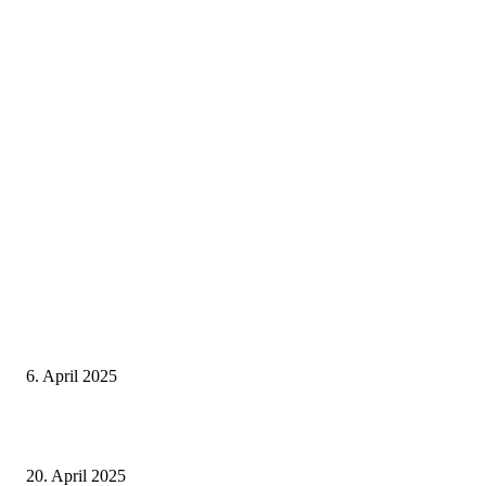
Neuste Beiträge
Thailand Digital Arrival Card (TDAC)
6. April 2025
Alle Visa Informationen für Thailand
20. April 2025