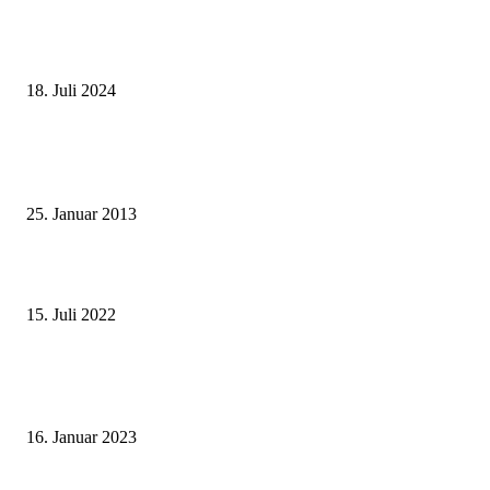
Deutscher internationaler Führerschein
18. Juli 2024
Beliebte Beiträge
Wie grüsst man auf thailändisch?
25. Januar 2013
Wohin auf Phuket? Welches ist der beste Strand für mich?
15. Juli 2022
Benutze kein Taxi auf Phuket bevor Du diesen Artikel gelesen hast! (Teil
1: Flughafentransfers)
16. Januar 2023
Beliebte Kategorien