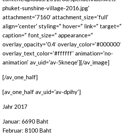
phuket-sunshine-village-2016.jpg‘
attachment=’7160′ attachment_size=’full‘
align=’center‘ styling=“ hover=“ link=“ target=“
caption=“ font_size=“ appearance=“
overlay_opacity=’0.4′ overlay_color=’#000000′
overlay_text_color=’#ffffff‘ animation=’no-
animation‘ av_uid=’av-5kneqe‘][/av_image]
[/av_one_half]
[av_one_half av_uid=’av-dpihy‘]
Jahr 2017
Januar: 6690 Baht
Februar: 8100 Baht