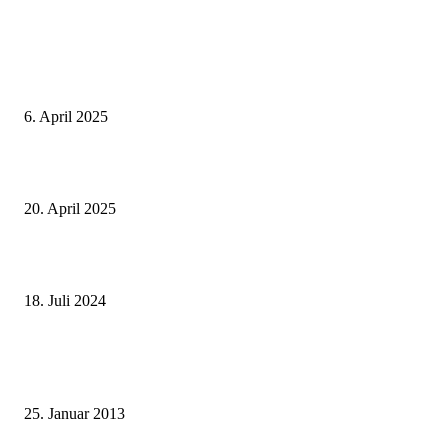
Neuste Beiträge
Thailand Digital Arrival Card (TDAC)
6. April 2025
Alle Visa Informationen für Thailand
20. April 2025
Deutscher internationaler Führerschein
18. Juli 2024
Beliebte Beiträge
Wie grüsst man auf thailändisch?
25. Januar 2013