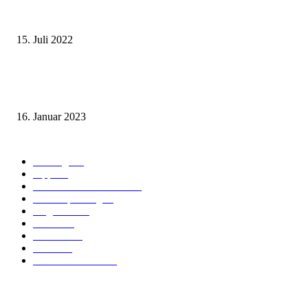
Wohin auf Phuket? Welches ist der beste Strand für mich?
15. Juli 2022
Benutze kein Taxi auf Phuket bevor Du diesen Artikel gelesen hast! (Teil
1: Flughafentransfers)
16. Januar 2023
Beliebte Kategorien
Ausflüge
73
Tipps
50
Unterkunft & Wohnen
43
Urlaubsplanung
41
Allgemein
40
Phuket
25
Thailand
19
Strand
15
Essen & Trinken
15