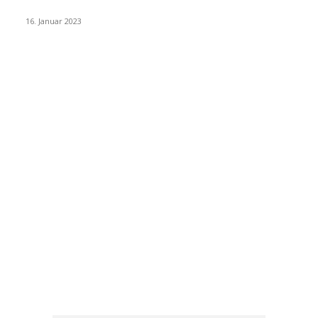
hast! (Teil 1: Flughafentransfers)
16. Januar 2023
Beliebte Kategorien
Ausflüge
73
Tipps
50
Unterkunft & Wohnen
43
Urlaubsplanung
41
Allgemein
40
Phuket
25
Thailand
19
Strand
15
Essen & Trinken
15