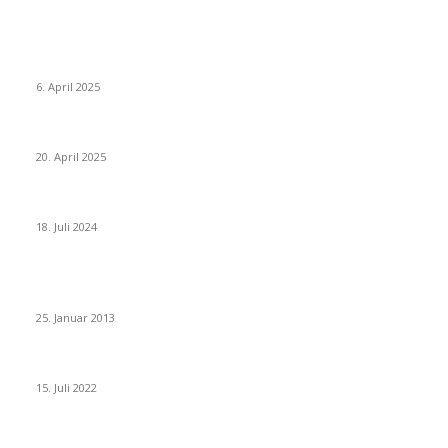
Neuste Beiträge
Thailand Digital Arrival Card (TDAC)
6. April 2025
Alle Visa Informationen für Thailand
20. April 2025
Deutscher internationaler Führerschein
18. Juli 2024
Beliebte Beiträge
Wie grüsst man auf thailändisch?
25. Januar 2013
Wohin auf Phuket? Welches ist der beste Strand für mich?
15. Juli 2022
Benutze kein Taxi auf Phuket bevor Du diesen Artikel gelesen