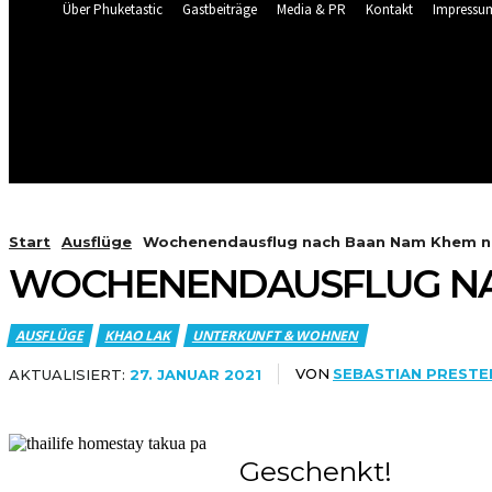
Über Phuketastic
Gastbeiträge
Media & PR
Kontakt
Impressu
30.1
C
Phuket
Wetter Cam Live Patong & Karon
Freitag, August 7, 2026
HOME
NEU HIER?
BLOG
Start
Ausflüge
Wochenendausflug nach Baan Nam Khem nö
WOCHENENDAUSFLUG NA
AUSFLÜGE
KHAO LAK
UNTERKUNFT & WOHNEN
VON
SEBASTIAN PRESTE
AKTUALISIERT:
27. JANUAR 2021
Geschenkt!