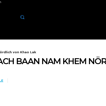
m
TOP 10
PHUKET
KHAO LAK
INSELN
rdlich von Khao Lak
CH BAAN NAM KHEM NÖRD
LE