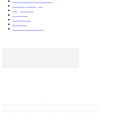
Unterkunft & Wohnen
43
Urlaubsplanung
41
Allgemein
40
Phuket
25
Thailand
19
Strand
15
Essen & Trinken
15
ÜBER UNS ...
Auf diesen Seiten findest Du (Insider) Informationen zu Ausflügen,
Sehenswürdigkeiten, Sprache, Kultur, Essen, Unterkünfte, Visa und