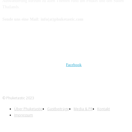
Auswanderung kurzum zu allen Themen rund um Phuket und den Süden
Thailands.
Sende uns eine Mail: info(at)phuketastic.com
FOLGE UNS AUF
Facebook
© Phuketastic 2023
Über Phuketastic
Gastbeiträge
Media & PR
Kontakt
Impressum