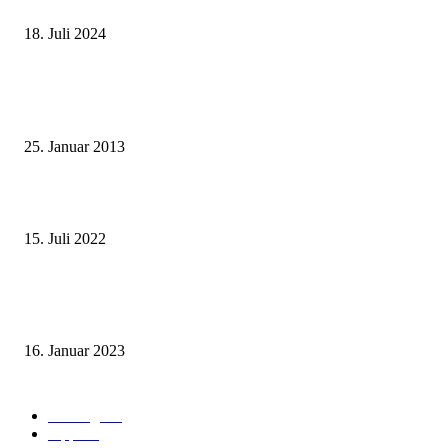
Deutscher internationaler Führerschein
18. Juli 2024
Beliebte Beiträge
Wie grüsst man auf thailändisch?
25. Januar 2013
Wohin auf Phuket? Welches ist der beste Strand für mich?
15. Juli 2022
Benutze kein Taxi auf Phuket bevor Du diesen Artikel gelesen hast! (Teil
1: Flughafentransfers)
16. Januar 2023
Beliebte Kategorien
Ausflüge
73
Tipps
50