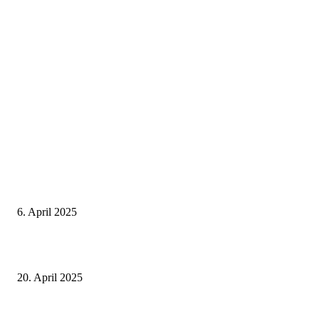
Neuste Beiträge
Thailand Digital Arrival Card (TDAC)
6. April 2025
Alle Visa Informationen für Thailand
20. April 2025