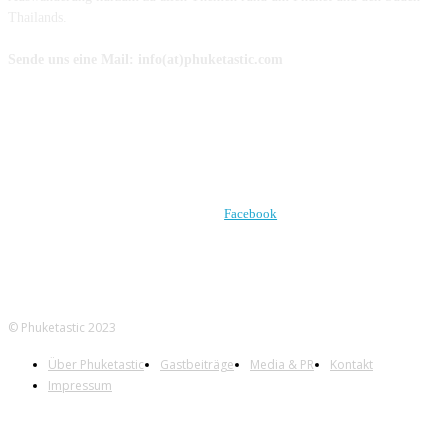
Thailands.
Sende uns eine Mail: info(at)phuketastic.com
FOLGE UNS AUF
Facebook
© Phuketastic 2023
Über Phuketastic
Gastbeiträge
Media & PR
Kontakt
Impressum