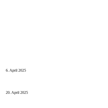
Neuste Beiträge
Thailand Digital Arrival Card (TDAC)
6. April 2025
Alle Visa Informationen für Thailand
20. April 2025
Deutscher internationaler Führerschein