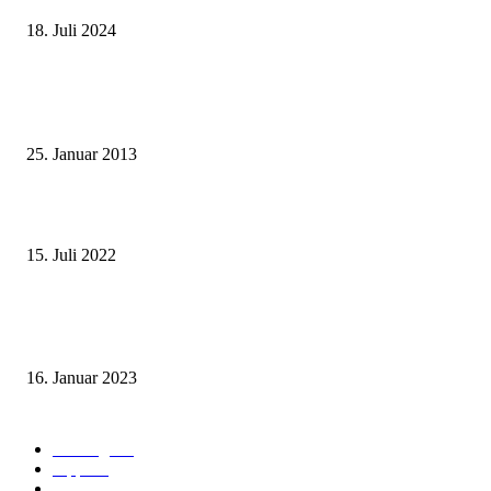
18. Juli 2024
Beliebte Beiträge
Wie grüsst man auf thailändisch?
25. Januar 2013
Wohin auf Phuket? Welches ist der beste Strand für mich?
15. Juli 2022
Benutze kein Taxi auf Phuket bevor Du diesen Artikel gelesen hast! (Teil
1: Flughafentransfers)
16. Januar 2023
Beliebte Kategorien
Ausflüge
73
Tipps
50
Unterkunft & Wohnen
43