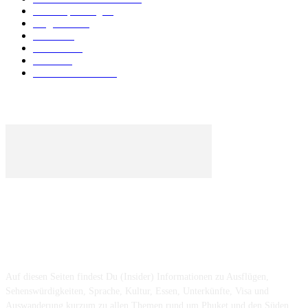
Urlaubsplanung
41
Allgemein
40
Phuket
25
Thailand
19
Strand
15
Essen & Trinken
15
ÜBER UNS ...
Auf diesen Seiten findest Du (Insider) Informationen zu Ausflügen,
Sehenswürdigkeiten, Sprache, Kultur, Essen, Unterkünfte, Visa und
Auswanderung kurzum zu allen Themen rund um Phuket und den Süden