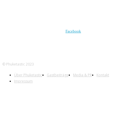
FOLGE UNS AUF
Facebook
© Phuketastic 2023
Über Phuketastic
Gastbeiträge
Media & PR
Kontakt
Impressum