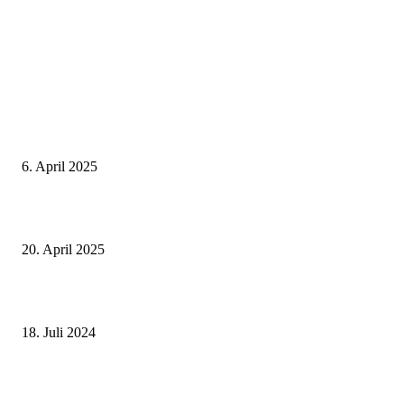
Neuste Beiträge
Thailand Digital Arrival Card (TDAC)
6. April 2025
Alle Visa Informationen für Thailand
20. April 2025
Deutscher internationaler Führerschein
18. Juli 2024
Beliebte Beiträge