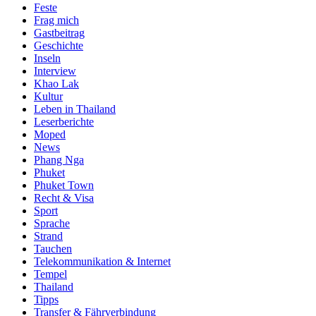
Feste
Frag mich
Gastbeitrag
Geschichte
Inseln
Interview
Khao Lak
Kultur
Leben in Thailand
Leserberichte
Moped
News
Phang Nga
Phuket
Phuket Town
Recht & Visa
Sport
Sprache
Strand
Tauchen
Telekommunikation & Internet
Tempel
Thailand
Tipps
Transfer & Fährverbindung