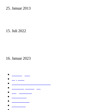
Wie grüsst man auf thailändisch?
25. Januar 2013
Wohin auf Phuket? Welches ist der beste Strand für mich?
15. Juli 2022
Benutze kein Taxi auf Phuket bevor Du diesen Artikel gelesen hast! (Teil
1: Flughafentransfers)
16. Januar 2023
Beliebte Kategorien
Ausflüge
73
Tipps
50
Unterkunft & Wohnen
43
Urlaubsplanung
41
Allgemein
40
Phuket
25
Thailand
19
Strand
15
Essen & Trinken
15