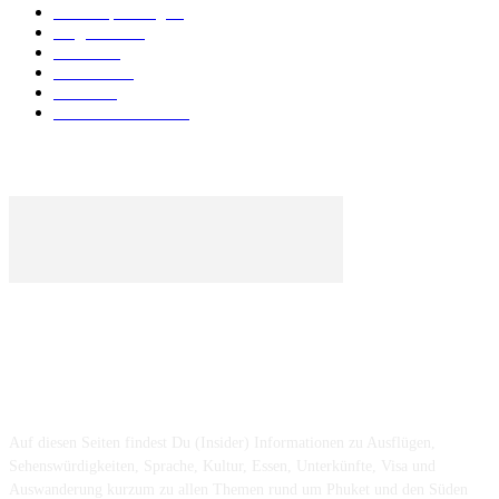
Urlaubsplanung
41
Allgemein
40
Phuket
25
Thailand
19
Strand
15
Essen & Trinken
15
ÜBER UNS ...
Auf diesen Seiten findest Du (Insider) Informationen zu Ausflügen,
Sehenswürdigkeiten, Sprache, Kultur, Essen, Unterkünfte, Visa und
Auswanderung kurzum zu allen Themen rund um Phuket und den Süden