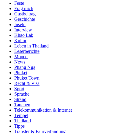
Feste
Frag mich
Gastbeitrag
Geschichte
Inseln
Interview
Khao Lak
Kultur
Leben in Thailand
Leserberichte
Moped
News
Phang Nga
Phuket
Phuket Town
Recht & Visa
Sport
Sprache
Strand
Tauchen
Telekommunikation & Internet
Tempel
Thailand
Tipps
Transfer & Fährverbindung