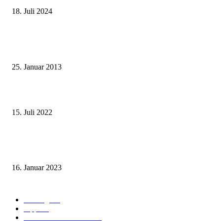
18. Juli 2024
Beliebte Beiträge
Wie grüsst man auf thailändisch?
25. Januar 2013
Wohin auf Phuket? Welches ist der beste Strand für mich?
15. Juli 2022
Benutze kein Taxi auf Phuket bevor Du diesen Artikel gelesen hast! (Teil
1: Flughafentransfers)
16. Januar 2023
Beliebte Kategorien
Ausflüge
73
Tipps
50
Unterkunft & Wohnen
43