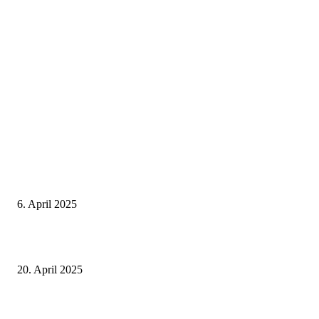
Neuste Beiträge
Thailand Digital Arrival Card (TDAC)
6. April 2025
Alle Visa Informationen für Thailand
20. April 2025
Deutscher internationaler Führerschein