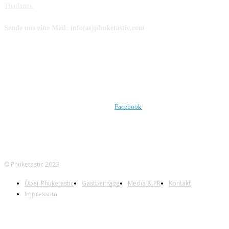
Thailands.
Sende uns eine Mail: info(at)phuketastic.com
FOLGE UNS AUF
Facebook
© Phuketastic 2023
Über Phuketastic
Gastbeiträge
Media & PR
Kontakt
Impressum