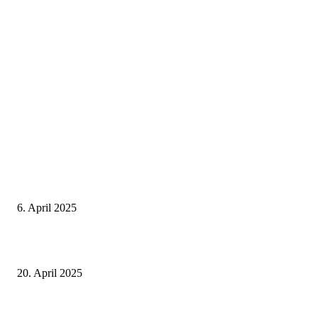
Neuste Beiträge
Thailand Digital Arrival Card (TDAC)
6. April 2025
Alle Visa Informationen für Thailand
20. April 2025
Deutscher internationaler Führerschein