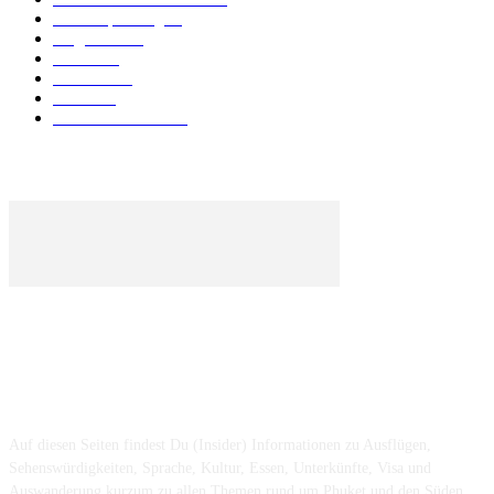
Urlaubsplanung
41
Allgemein
40
Phuket
25
Thailand
19
Strand
15
Essen & Trinken
15
ÜBER UNS ...
Auf diesen Seiten findest Du (Insider) Informationen zu Ausflügen,
Sehenswürdigkeiten, Sprache, Kultur, Essen, Unterkünfte, Visa und
Auswanderung kurzum zu allen Themen rund um Phuket und den Süden