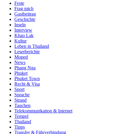
Feste
Frag mich
Gastbeitrag
Geschichte
Inseln
Interview
Khao Lak
Kultur
Leben in Thailand
Leserberichte
Moped
News
Phang Nga
Phuket
Phuket Town
Recht & Visa
Sport
Sprache
Strand
Tauchen
Telekommunikation & Internet
Tempel
Thailand
Tipps
Transfer & Fährverbindung