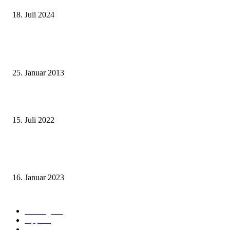
18. Juli 2024
Beliebte Beiträge
Wie grüsst man auf thailändisch?
25. Januar 2013
Wohin auf Phuket? Welches ist der beste Strand für mich?
15. Juli 2022
Benutze kein Taxi auf Phuket bevor Du diesen Artikel gelesen hast! (Teil
1: Flughafentransfers)
16. Januar 2023
Beliebte Kategorien
Ausflüge
73
Tipps
50
Unterkunft & Wohnen
43