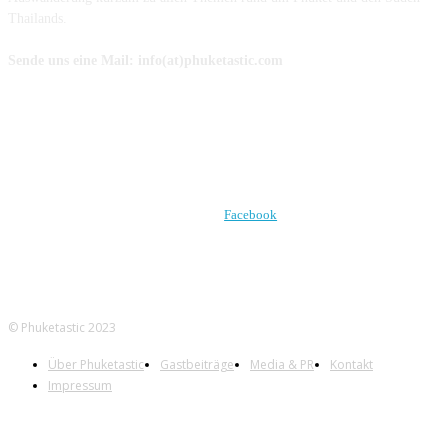
Thailands.
Sende uns eine Mail: info(at)phuketastic.com
FOLGE UNS AUF
Facebook
© Phuketastic 2023
Über Phuketastic
Gastbeiträge
Media & PR
Kontakt
Impressum