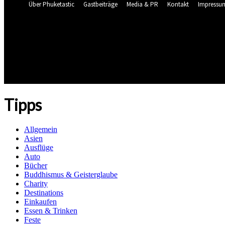
Über Phuketastic
Gastbeiträge
Media & PR
Kontakt
Impressu
30.1
C
Phuket
Wetter Cam Live Patong & Karon
Freitag, August 7, 2026
HOME
NEU HIER?
BLOG
Tipps
Allgemein
Asien
Ausflüge
Auto
Bücher
Buddhismus & Geisterglaube
Charity
Destinations
Einkaufen
Essen & Trinken
Feste