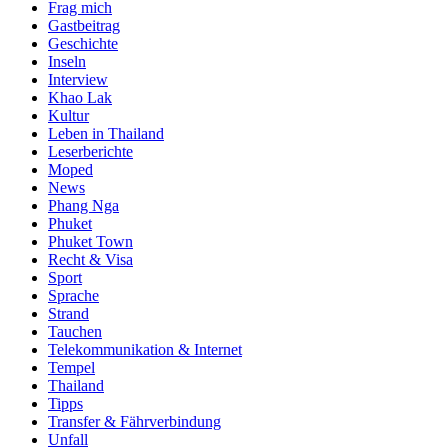
Frag mich
Gastbeitrag
Geschichte
Inseln
Interview
Khao Lak
Kultur
Leben in Thailand
Leserberichte
Moped
News
Phang Nga
Phuket
Phuket Town
Recht & Visa
Sport
Sprache
Strand
Tauchen
Telekommunikation & Internet
Tempel
Thailand
Tipps
Transfer & Fährverbindung
Unfall