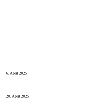
Neuste Beiträge
Thailand Digital Arrival Card (TDAC)
6. April 2025
Alle Visa Informationen für Thailand
20. April 2025
Deutscher internationaler Führerschein