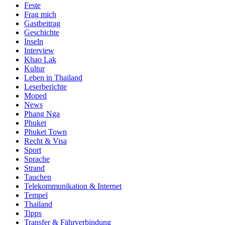
Feste
Frag mich
Gastbeitrag
Geschichte
Inseln
Interview
Khao Lak
Kultur
Leben in Thailand
Leserberichte
Moped
News
Phang Nga
Phuket
Phuket Town
Recht & Visa
Sport
Sprache
Strand
Tauchen
Telekommunikation & Internet
Tempel
Thailand
Tipps
Transfer & Fährverbindung