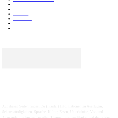
Urlaubsplanung
41
Allgemein
40
Phuket
25
Thailand
19
Strand
15
Essen & Trinken
15
ÜBER UNS ...
Auf diesen Seiten findest Du (Insider) Informationen zu Ausflügen,
Sehenswürdigkeiten, Sprache, Kultur, Essen, Unterkünfte, Visa und
Auswanderung kurzum zu allen Themen rund um Phuket und den Süden