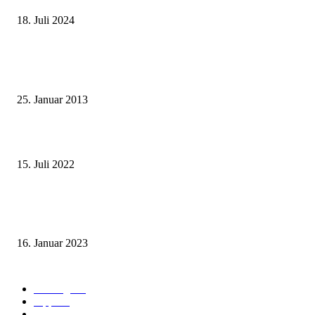
18. Juli 2024
Beliebte Beiträge
Wie grüsst man auf thailändisch?
25. Januar 2013
Wohin auf Phuket? Welches ist der beste Strand für mich?
15. Juli 2022
Benutze kein Taxi auf Phuket bevor Du diesen Artikel gelesen hast! (Teil
1: Flughafentransfers)
16. Januar 2023
Beliebte Kategorien
Ausflüge
73
Tipps
50
Unterkunft & Wohnen
43