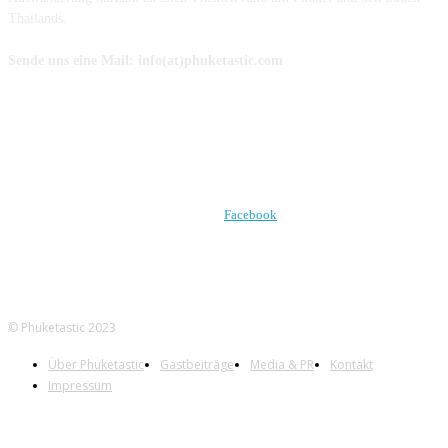
Thailands.
Sende uns eine Mail: info(at)phuketastic.com
FOLGE UNS AUF
Facebook
© Phuketastic 2023
Über Phuketastic
Gastbeiträge
Media & PR
Kontakt
Impressum