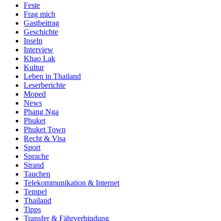
Feste
Frag mich
Gastbeitrag
Geschichte
Inseln
Interview
Khao Lak
Kultur
Leben in Thailand
Leserberichte
Moped
News
Phang Nga
Phuket
Phuket Town
Recht & Visa
Sport
Sprache
Strand
Tauchen
Telekommunikation & Internet
Tempel
Thailand
Tipps
Transfer & Fährverbindung