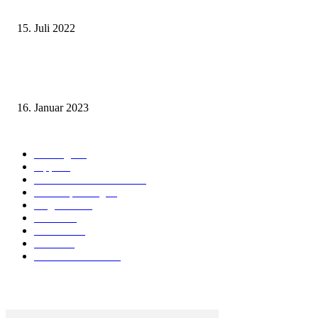
Wohin auf Phuket? Welches ist der beste Strand für mich?
15. Juli 2022
Benutze kein Taxi auf Phuket bevor Du diesen Artikel gelesen hast! (Teil
1: Flughafentransfers)
16. Januar 2023
Beliebte Kategorien
Ausflüge
73
Tipps
50
Unterkunft & Wohnen
43
Urlaubsplanung
41
Allgemein
40
Phuket
25
Thailand
19
Strand
15
Essen & Trinken
15