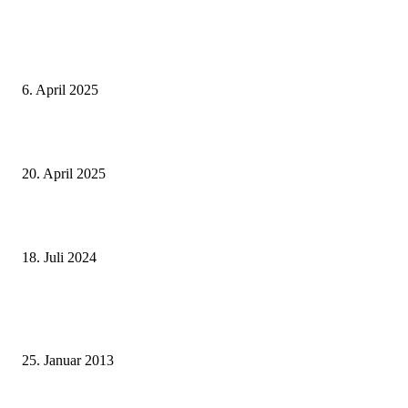
Neuste Beiträge
Thailand Digital Arrival Card (TDAC)
6. April 2025
Alle Visa Informationen für Thailand
20. April 2025
Deutscher internationaler Führerschein
18. Juli 2024
Beliebte Beiträge
Wie grüsst man auf thailändisch?
25. Januar 2013