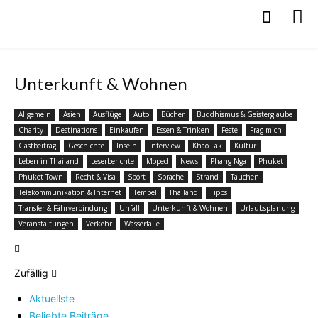
Unterkunft & Wohnen
Allgemein
Asien
Ausflüge
Auto
Bücher
Buddhismus & Geisterglaube
Charity
Destinations
Einkaufen
Essen & Trinken
Feste
Frag mich
Gastbeitrag
Geschichte
Inseln
Interview
Khao Lak
Kultur
Leben in Thailand
Leserberichte
Moped
News
Phang Nga
Phuket
Phuket Town
Recht & Visa
Sport
Sprache
Strand
Tauchen
Telekommunikation & Internet
Tempel
Thailand
Tipps
Transfer & Fährverbindung
Unfall
Unterkunft & Wohnen
Urlaubsplanung
Veranstaltungen
Verkehr
Wasserfälle
Zufällig
Aktuellste
Beliebte Beiträge