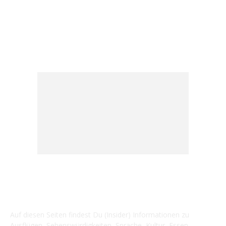
Strand
15
Essen & Trinken
15
ÜBER UNS ...
Auf diesen Seiten findest Du (Insider) Informationen zu
Ausflügen, Sehenswürdigkeiten, Sprache, Kultur, Essen,