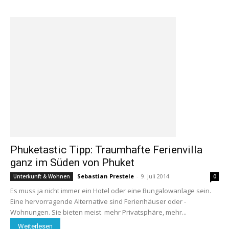
Phuketastic Tipp: Traumhafte Ferienvilla
ganz im Süden von Phuket
Sebastian Prestele
-
9. Juli 2014
Unterkunft & Wohnen
0
Es muss ja nicht immer ein Hotel oder eine Bungalowanlage sein.
Eine hervorragende Alternative sind Ferienhäuser oder -
Wohnungen. Sie bieten meist mehr Privatsphäre, mehr...
Weiterlesen