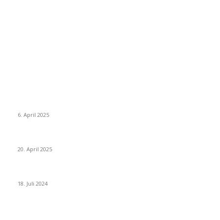
Neuste Beiträge
Thailand Digital Arrival Card (TDAC)
6. April 2025
Alle Visa Informationen für Thailand
20. April 2025
Deutscher internationaler Führerschein
18. Juli 2024
Beliebte Beiträge
Wie grüsst man auf thailändisch?