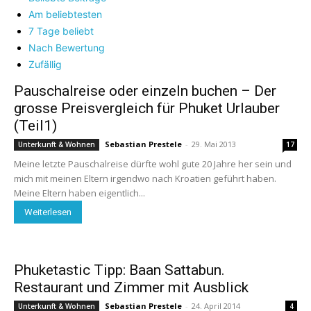
Am beliebtesten
7 Tage beliebt
Nach Bewertung
Zufällig
Pauschalreise oder einzeln buchen – Der
grosse Preisvergleich für Phuket Urlauber
(Teil1)
Sebastian Prestele
-
29. Mai 2013
Unterkunft & Wohnen
17
Meine letzte Pauschalreise dürfte wohl gute 20 Jahre her sein und
mich mit meinen Eltern irgendwo nach Kroatien geführt haben.
Meine Eltern haben eigentlich...
Weiterlesen
Phuketastic Tipp: Baan Sattabun.
Restaurant und Zimmer mit Ausblick
Sebastian Prestele
-
24. April 2014
Unterkunft & Wohnen
4