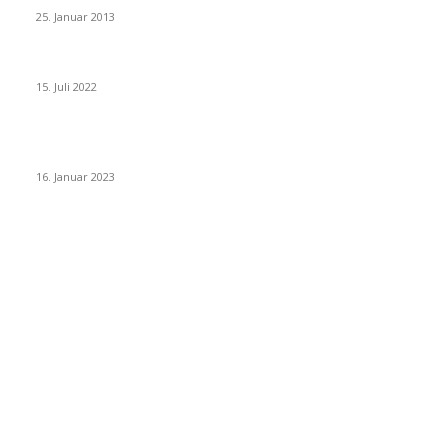
25. Januar 2013
Wohin auf Phuket? Welches ist der beste Strand für mich?
15. Juli 2022
Benutze kein Taxi auf Phuket bevor Du diesen Artikel gelesen
hast! (Teil 1: Flughafentransfers)
16. Januar 2023
Beliebte Kategorien
Ausflüge
73
Tipps
50
Unterkunft & Wohnen
43
Urlaubsplanung
41
Allgemein
40
Phuket
25
Thailand
19