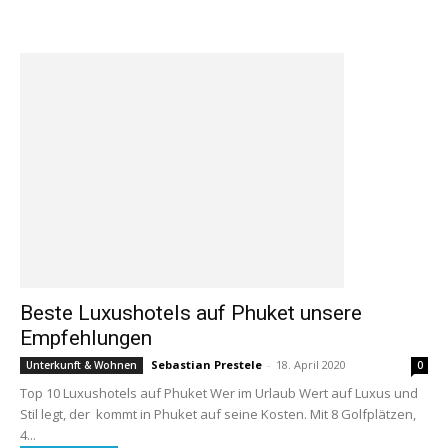
Beste Luxushotels auf Phuket unsere
Empfehlungen
Sebastian Prestele
-
18. April 2020
Unterkunft & Wohnen
0
Top 10 Luxushotels auf Phuket Wer im Urlaub Wert auf Luxus und
Stil legt, der kommt in Phuket auf seine Kosten. Mit 8 Golfplätzen,
4...